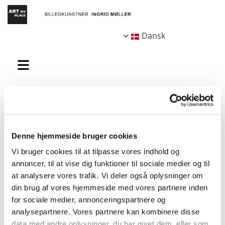
Dansk
Byrum
Denne hjemmeside bruger cookies
Vi bruger cookies til at tilpasse vores indhold og
annoncer, til at vise dig funktioner til sociale medier og til
at analysere vores trafik. Vi deler også oplysninger om
din brug af vores hjemmeside med vores partnere inden
for sociale medier, annonceringspartnere og
analysepartnere. Vores partnere kan kombinere disse
Lorem ipsum dolor sit amet, consectetur adipiscing elit. Ut tempus
data med andre oplysninger, du har givet dem, eller som