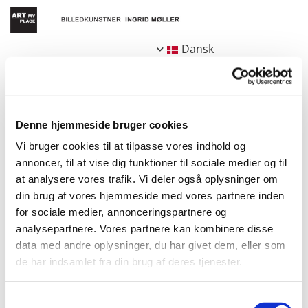
Dansk
Denne hjemmeside bruger cookies
Blandede bolsjer
Vi bruger cookies til at tilpasse vores indhold og
annoncer, til at vise dig funktioner til sociale medier og til
at analysere vores trafik. Vi deler også oplysninger om
din brug af vores hjemmeside med vores partnere inden
Lorem ipsum dolor sit amet, consectetur adipiscing elit. Ut tempus
for sociale medier, annonceringspartnere og
leo magna, a aliquet est congue quis. Donec ullamcorper
analysepartnere. Vores partnere kan kombinere disse
adipiscing blandit. Aliquam ornare lectus at erat hendrerit
data med andre oplysninger, du har givet dem, eller som
convallis. Proin euismod aliquam enim, eget pellentesque neque
de har indsamlet fra din brug af deres tjenester.
congue in. Quisque interdum elementum justo quis pharetra.
Curabitur turpis dui, rutrum eget purus vitae, pellentesque semper
diam. In massa nibh, pellentesque id placerat vel, elementum non
Samtykkevalg