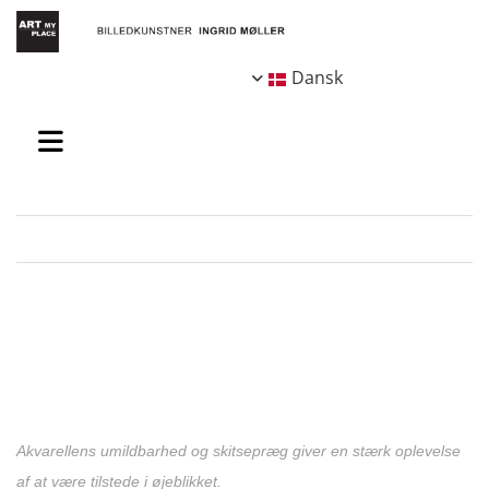
Dansk
Akvarellens umildbarhed og skitsepræg giver en stærk oplevelse
af at være tilstede i øjeblikket.