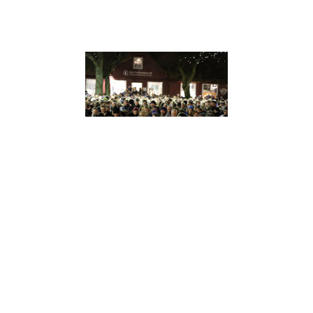
Er du interesseret i et eller flere af værkerne?
Du er altid velkommen til at kontakte mig på telefon eller mail, hvis
du har spørgsmål.